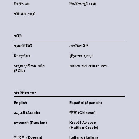
উপার্জিত আয়
শিশু/ডিপেনডেন্ট কেয়ার
অজিম্মাদার পেরেন্ট
আইনি
অ্যাক্সেসিবিলিটি
গোপনীয়তা নীতি
ডিসক্লেইমার
যুক্তিসঙ্গত ব্যবস্থা
তথ্যের স্বাধীনতার আইন
আমাদের সাথে যোগাযোগ করুন:
(FOIL)
ভাষা নির্বাচন করুন
English
Español (Spanish)
العربية (Arabic)
中文 (Chinese)
русский (Russian)
Kreyòl Ayisyen
(Haitian-Creole)
한국어 (Korean)
Italiano (Italian)