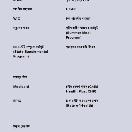
SNAP
পুষ্টি সংক্রান্ত শিক্ষা
সাময়িক সহায়তা
HEAP
WIC
শিশু পরিচর্যার সহায়তা
স্কুলের খাবার
গ্রীষ্মকালীন খাবারের কর্মসূচি
(Summer Meal
Program)
SSI স্টেট সম্পূরক কর্মসূচি
প্রাক্তন সেনাকর্মী বিষয়ক
(State Supplemental
Program)
স্বাস্থ্য বিমা
Medicaid
চাইল্ড হেলথ প্লাস (Child
Health Plus, CHP)
EPIC
NY স্টেট অফ হেলথ (NY
State of Health)
ট্যাক্স ক্রেডিট