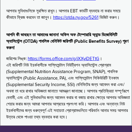
আপনার সুবিধাগুলিকে সুরক্ষিত রাখুন। আপনার EBT কার্ডটি ব্যবহার না করার সময়ে
কীভাবে ফ্রিজ করবেন তা জানুন।
https://otda.ny.gov/5261
ভিজিট করুন।
আপনি কী ভাবছেন তা আমাদের জানান! অফিস অফ টেম্পোরারি অ্যান্ড ডিজেবিলিটি
অ্যাসিস্টেন্স (OTDA) পাবলিক বেনিফিট জরিপটি (Public Benefits Survey) পূরণ
করুন!
জরিপের লিঙ্ক:
https://forms.office.com/g/iXXyiDETtG
।
এই জরিপটি নিউ ইয়র্কবাসীকে সাপ্লিমেন্টাল নিউট্রিশন অ্যাসিস্টেন্স প্রোগ্রাম
(Supplemental Nutrition Assistance Program, SNAP), পাবলিক
অ্যাসিস্টেন্স (Public Assistance, PA), এবং সাপ্লিমেন্টাল সিকিউরিটি ইনকাম
(Supplemental Security Income, SSI) বেনিফিটের জন্য আবেদন করা এবং/
অথবা তা ধরে রাখার অভিজ্ঞতা জানাতে আমন্ত্রণ জানাচ্ছে। আপনার প্রতিক্রিয়া সম্পূর্ণরূপে
বেনামী, এবং এই সুবিধাগুলির জন্য আবেদন করার বা বজায় রাখার ক্ষেত্রে আপনার অভিজ্ঞতা
শেয়ার করার জন্য আমরা আপনার আগ্রহের প্রশংসা করি। আপনার এবং অন্যান্য নিউ
ইয়র্কবাসীদের জন্য গুরুত্বপূর্ণ এই সহায়তা প্রোগ্রামগুলিতে পরিবর্তন আনার সময় আপনার
উত্তর থেকে পাওয়া তথ্য ব্যবহার করা হবে।