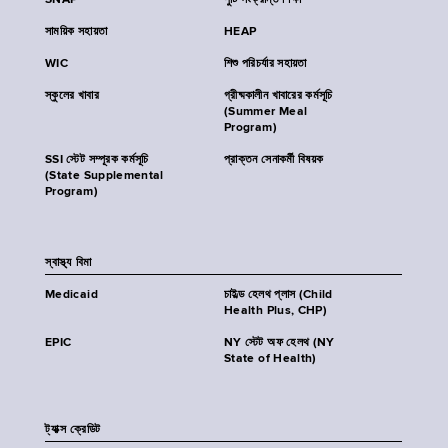
SNAP
পুষ্টি সংক্রান্ত শিক্ষা
সাময়িক সহায়তা
HEAP
WIC
শিশু পরিচর্যার সহায়তা
স্কুলের খাবার
গ্রীষ্মকালীন খাবারের কর্মসূচি
(Summer Meal
Program)
SSI স্টেট সম্পূরক কর্মসূচি
প্রাক্তন সেনাকর্মী বিষয়ক
(State Supplemental
Program)
স্বাস্থ্য বিমা
Medicaid
চাইল্ড হেলথ প্লাস (Child
Health Plus, CHP)
EPIC
NY স্টেট অফ হেলথ (NY
State of Health)
ট্যাক্স ক্রেডিট