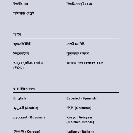
উপার্জিত আয়
শিশু/ডিপেনডেন্ট কেয়ার
অজিম্মাদার পেরেন্ট
আইনি
অ্যাক্সেসিবিলিটি
গোপনীয়তা নীতি
ডিসক্লেইমার
যুক্তিসঙ্গত ব্যবস্থা
তথ্যের স্বাধীনতার আইন
আমাদের সাথে যোগাযোগ করুন:
(FOIL)
ভাষা নির্বাচন করুন
English
Español (Spanish)
العربية (Arabic)
中文 (Chinese)
русский (Russian)
Kreyòl Ayisyen
(Haitian-Creole)
한국어 (Korean)
Italiano (Italian)