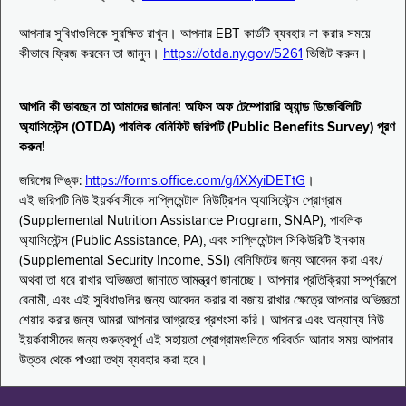
আপনার সুবিধাগুলিকে সুরক্ষিত রাখুন। আপনার EBT কার্ডটি ব্যবহার না করার সময়ে
কীভাবে ফ্রিজ করবেন তা জানুন।
https://otda.ny.gov/5261
ভিজিট করুন।
আপনি কী ভাবছেন তা আমাদের জানান! অফিস অফ টেম্পোরারি অ্যান্ড ডিজেবিলিটি
অ্যাসিস্টেন্স (OTDA) পাবলিক বেনিফিট জরিপটি (Public Benefits Survey) পূরণ
করুন!
জরিপের লিঙ্ক:
https://forms.office.com/g/iXXyiDETtG
।
এই জরিপটি নিউ ইয়র্কবাসীকে সাপ্লিমেন্টাল নিউট্রিশন অ্যাসিস্টেন্স প্রোগ্রাম
(Supplemental Nutrition Assistance Program, SNAP), পাবলিক
অ্যাসিস্টেন্স (Public Assistance, PA), এবং সাপ্লিমেন্টাল সিকিউরিটি ইনকাম
(Supplemental Security Income, SSI) বেনিফিটের জন্য আবেদন করা এবং/
অথবা তা ধরে রাখার অভিজ্ঞতা জানাতে আমন্ত্রণ জানাচ্ছে। আপনার প্রতিক্রিয়া সম্পূর্ণরূপে
বেনামী, এবং এই সুবিধাগুলির জন্য আবেদন করার বা বজায় রাখার ক্ষেত্রে আপনার অভিজ্ঞতা
শেয়ার করার জন্য আমরা আপনার আগ্রহের প্রশংসা করি। আপনার এবং অন্যান্য নিউ
ইয়র্কবাসীদের জন্য গুরুত্বপূর্ণ এই সহায়তা প্রোগ্রামগুলিতে পরিবর্তন আনার সময় আপনার
উত্তর থেকে পাওয়া তথ্য ব্যবহার করা হবে।