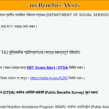
myBenefits Alerts
অবিলম্বে আপনার স্থানীয় সামাজিক পরিষেবা দপ্তরের (DEPARTMENT OF SOCIAL SERVIC
গ্রহ করে 911 নম্বরে ফোন করুন।
াগুলির প্রতিস্থাপনের ক্ষেত্রে গুরুত্বপূর্ণ পরিবর্তন:
রবেন।আরও তথ্যের জন্য
EBT Scam Alert | OTDA
ভিজিট করুন।
বে ফ্রিজ করবেন তা জানুন।
https://otda.ny.gov/5261
ভিজিট করুন।
স্টেন্স (OTDA) পাবলিক বেনিফিট জরিপটি (Public Benefits Survey) পূরণ করুন!
upplemental Nutrition Assistance Program, SNAP), পাবলিক অ্যাসিস্টেন্স (Public As