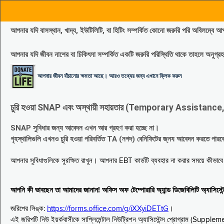
আপনার যদি বাসস্থান, খাদ্য, ইউটিলিটি, বা হিটিং সম্পর্কিত কোনো জরুরি পরি 
আপনার যদি জীবন নাশের বা চিকিৎসা সম্পর্কিত একটি জরুরি পরিস্থিতি থাকে তাহলে অনু
আপনার জীবন বাঁচানোর ক্ষমতা আছে। আরও তথ্যের জন্য এখানে ক্লিক করুন
চুরি হওয়া SNAP এবং অস্থায়ী সহায়তার (Temporary Assistance, TA) সুবিধ
SNAP সুবিধার জন্য আবেদন এখন আর গ্রহণ করা হচ্ছে না।
গৃহস্থালিগুলি এখনও চুরি হওয়া পরিবর্তিত TA (নগদ) বেনিফিটের জ্নয আবেদন করতে পা
আপনার সুবিধাগুলিকে সুরক্ষিত রাখুন। আপনার EBT কার্ডটি ব্যবহার না করার সময়ে কীভা
আপনি কী ভাবছেন তা আমাদের জানান! অফিস অফ টেম্পোরারি অ্যান্ড ডিজেবিলিটি অ্যাসি
জরিপের লিঙ্ক:
https://forms.office.com/g/iXXyiDETtG
।
এই জরিপটি নিউ ইয়র্কবাসীকে সাপ্লিমেন্টাল নিউট্রিশন অ্যাসিস্টেন্স প্রোগ্রাম (S