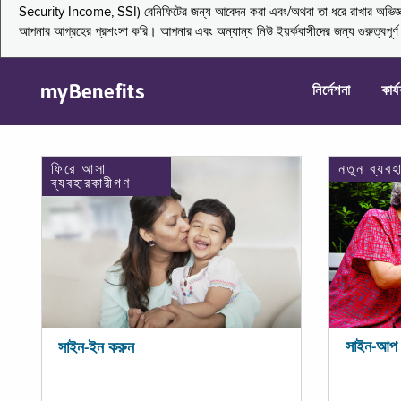
Security Income, SSI) বেনিফিটের জন্য আবেদন করা এবং/অথবা তা ধরে রাখার অভিজ্ঞতা জা
আপনার আগ্রহের প্রশংসা করি। আপনার এবং অন্যান্য নিউ ইয়র্কবাসীদের জন্য গুরুত্বপূর
myBenefits
নির্দেশনা
কার্
ফিরে আসা
নতুন ব্যবহ
ব্যবহারকারীগণ
সাইন-আপ 
সাইন-ইন করুন