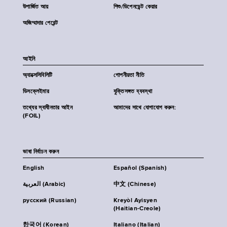
উপার্জিত আয়
শিশু/ডিপেনডেন্ট কেয়ার
অজিম্মাদার পেরেন্ট
আইনি
অ্যাক্সেসিবিলিটি
গোপনীয়তা নীতি
ডিসক্লেইমার
যুক্তিসঙ্গত ব্যবস্থা
তথ্যের স্বাধীনতার আইন
আমাদের সাথে যোগাযোগ করুন:
(FOIL)
ভাষা নির্বাচন করুন
English
Español (Spanish)
العربية (Arabic)
中文 (Chinese)
русский (Russian)
Kreyòl Ayisyen
(Haitian-Creole)
한국어 (Korean)
Italiano (Italian)