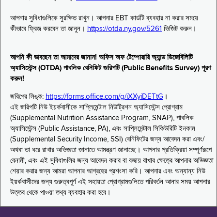
আপনার সুবিধাগুলিকে সুরক্ষিত রাখুন। আপনার EBT কার্ডটি ব্যবহার না করার সময়ে
কীভাবে ফ্রিজ করবেন তা জানুন।
https://otda.ny.gov/5261
ভিজিট করুন।
আপনি কী ভাবছেন তা আমাদের জানান! অফিস অফ টেম্পোরারি অ্যান্ড ডিজেবিলিটি
অ্যাসিস্টেন্স (OTDA) পাবলিক বেনিফিট জরিপটি (Public Benefits Survey) পূরণ
করুন!
জরিপের লিঙ্ক:
https://forms.office.com/g/iXXyiDETtG
।
এই জরিপটি নিউ ইয়র্কবাসীকে সাপ্লিমেন্টাল নিউট্রিশন অ্যাসিস্টেন্স প্রোগ্রাম
(Supplemental Nutrition Assistance Program, SNAP), পাবলিক
অ্যাসিস্টেন্স (Public Assistance, PA), এবং সাপ্লিমেন্টাল সিকিউরিটি ইনকাম
(Supplemental Security Income, SSI) বেনিফিটের জন্য আবেদন করা এবং/
অথবা তা ধরে রাখার অভিজ্ঞতা জানাতে আমন্ত্রণ জানাচ্ছে। আপনার প্রতিক্রিয়া সম্পূর্ণরূপে
বেনামী, এবং এই সুবিধাগুলির জন্য আবেদন করার বা বজায় রাখার ক্ষেত্রে আপনার অভিজ্ঞতা
শেয়ার করার জন্য আমরা আপনার আগ্রহের প্রশংসা করি। আপনার এবং অন্যান্য নিউ
ইয়র্কবাসীদের জন্য গুরুত্বপূর্ণ এই সহায়তা প্রোগ্রামগুলিতে পরিবর্তন আনার সময় আপনার
উত্তর থেকে পাওয়া তথ্য ব্যবহার করা হবে।