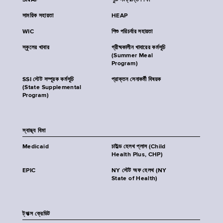
SNAP
পুষ্টি সংক্রান্ত শিক্ষা
সাময়িক সহায়তা
HEAP
WIC
শিশু পরিচর্যার সহায়তা
স্কুলের খাবার
গ্রীষ্মকালীন খাবারের কর্মসূচি
(Summer Meal
Program)
SSI স্টেট সম্পূরক কর্মসূচি
প্রাক্তন সেনাকর্মী বিষয়ক
(State Supplemental
Program)
স্বাস্থ্য বিমা
Medicaid
চাইল্ড হেলথ প্লাস (Child
Health Plus, CHP)
EPIC
NY স্টেট অফ হেলথ (NY
State of Health)
ট্যাক্স ক্রেডিট