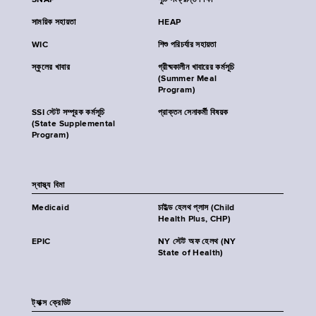
SNAP
পুষ্টি সংক্রান্ত শিক্ষা
সাময়িক সহায়তা
HEAP
WIC
শিশু পরিচর্যার সহায়তা
স্কুলের খাবার
গ্রীষ্মকালীন খাবারের কর্মসূচি
(Summer Meal
Program)
SSI স্টেট সম্পূরক কর্মসূচি
প্রাক্তন সেনাকর্মী বিষয়ক
(State Supplemental
Program)
স্বাস্থ্য বিমা
Medicaid
চাইল্ড হেলথ প্লাস (Child
Health Plus, CHP)
EPIC
NY স্টেট অফ হেলথ (NY
State of Health)
ট্যাক্স ক্রেডিট