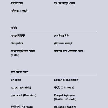
উপার্জিত আয়
শিশু/ডিপেনডেন্ট কেয়ার
অজিম্মাদার পেরেন্ট
আইনি
অ্যাক্সেসিবিলিটি
গোপনীয়তা নীতি
ডিসক্লেইমার
যুক্তিসঙ্গত ব্যবস্থা
তথ্যের স্বাধীনতার আইন
আমাদের সাথে যোগাযোগ করুন:
(FOIL)
ভাষা নির্বাচন করুন
English
Español (Spanish)
العربية (Arabic)
中文 (Chinese)
русский (Russian)
Kreyòl Ayisyen
(Haitian-Creole)
한국어 (Korean)
Italiano (Italian)