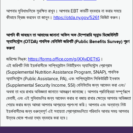
আপনার সুবিধাগুলিকে সুরক্ষিত রাখুন। আপনার EBT কার্ডটি ব্যবহার না করার সময়ে
কীভাবে ফ্রিজ করবেন তা জানুন।
https://otda.ny.gov/5261
ভিজিট করুন।
আপনি কী ভাবছেন তা আমাদের জানান! অফিস অফ টেম্পোরারি অ্যান্ড ডিজেবিলিটি
অ্যাসিস্টেন্স (OTDA) পাবলিক বেনিফিট জরিপটি (Public Benefits Survey) পূরণ
করুন!
জরিপের লিঙ্ক:
https://forms.office.com/g/iXXyiDETtG
।
এই জরিপটি নিউ ইয়র্কবাসীকে সাপ্লিমেন্টাল নিউট্রিশন অ্যাসিস্টেন্স প্রোগ্রাম
(Supplemental Nutrition Assistance Program, SNAP), পাবলিক
অ্যাসিস্টেন্স (Public Assistance, PA), এবং সাপ্লিমেন্টাল সিকিউরিটি ইনকাম
(Supplemental Security Income, SSI) বেনিফিটের জন্য আবেদন করা এবং/
অথবা তা ধরে রাখার অভিজ্ঞতা জানাতে আমন্ত্রণ জানাচ্ছে। আপনার প্রতিক্রিয়া সম্পূর্ণরূপে
বেনামী, এবং এই সুবিধাগুলির জন্য আবেদন করার বা বজায় রাখার ক্ষেত্রে আপনার অভিজ্ঞতা
শেয়ার করার জন্য আমরা আপনার আগ্রহের প্রশংসা করি। আপনার এবং অন্যান্য নিউ
ইয়র্কবাসীদের জন্য গুরুত্বপূর্ণ এই সহায়তা প্রোগ্রামগুলিতে পরিবর্তন আনার সময় আপনার
উত্তর থেকে পাওয়া তথ্য ব্যবহার করা হবে।