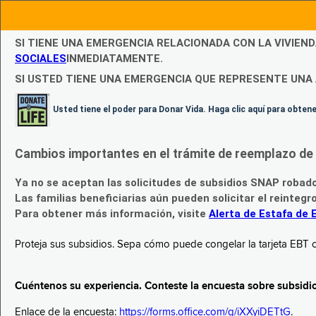
SI TIENE UNA EMERGENCIA RELACIONADA CON LA VIVIEN
SOCIALES
INMEDIATAMENTE.
SI USTED TIENE UNA EMERGENCIA QUE REPRESENTE UNA 
Usted tiene el poder para Donar Vida. Haga clic aquí para obte
Cambios importantes en el trámite de reemplazo de l
Ya no se aceptan las solicitudes de subsidios SNAP robad
Las familias beneficiarias aún pueden solicitar el reintegr
Para obtener más información, visite
Alerta de Estafa de 
Proteja sus subsidios. Sepa cómo puede congelar la tarjeta EBT c
Cuéntenos su experiencia. Conteste la encuesta sobre subsidi
Enlace de la encuesta:
https://forms.office.com/g/iXXyiDETtG
.