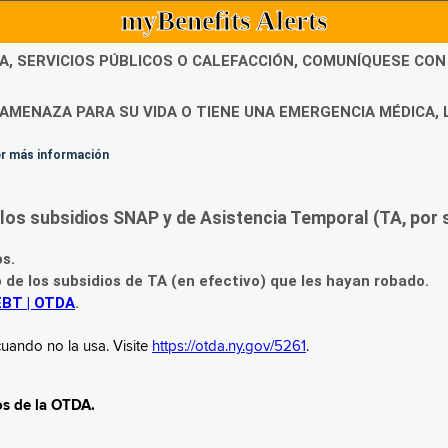
myBenefits Alerts
DA, SERVICIOS PÚBLICOS O CALEFACCIÓN, COMUNÍQUESE CO
AMENAZA PARA SU VIDA O TIENE UNA EMERGENCIA MÉDICA, 
ner más información
os subsidios SNAP y de Asistencia Temporal (TA, por su
os.
o de los subsidios de TA (en efectivo) que les hayan robado.
EBT | OTDA
.
uando no la usa. Visite
https://otda.ny.gov/5261
.
os de la OTDA.