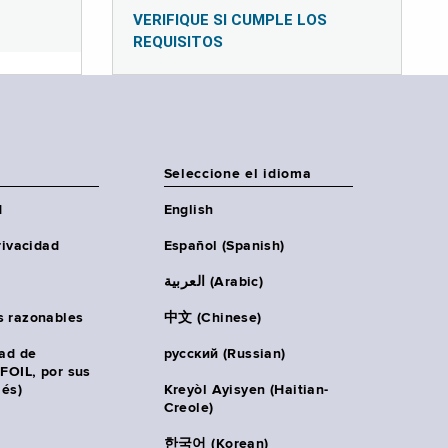
VERIFIQUE SI CUMPLE LOS
REQUISITOS
Seleccione el idioma
d
English
rivacidad
Español (Spanish)
العربية (Arabic)
s razonables
中文 (Chinese)
tad de
русский (Russian)
(FOIL, por sus
lés)
Kreyòl Ayisyen (Haitian-
Creole)
한국어 (Korean)