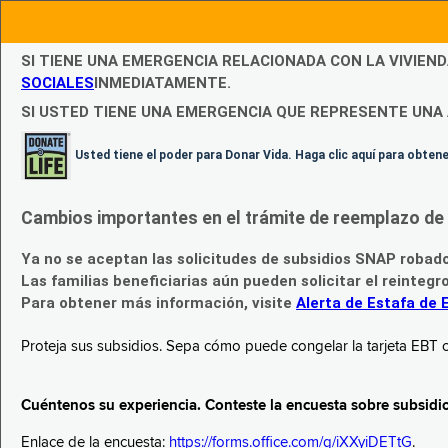
SI TIENE UNA EMERGENCIA RELACIONADA CON LA VIVIEN
SOCIALES
INMEDIATAMENTE.
SI USTED TIENE UNA EMERGENCIA QUE REPRESENTE UNA 
Usted tiene el poder para Donar Vida. Haga clic aquí para obte
Cambios importantes en el trámite de reemplazo de l
Ya no se aceptan las solicitudes de subsidios SNAP robad
Las familias beneficiarias aún pueden solicitar el reintegr
Para obtener más información, visite
Alerta de Estafa de 
Proteja sus subsidios. Sepa cómo puede congelar la tarjeta EBT c
Cuéntenos su experiencia. Conteste la encuesta sobre subsidi
Enlace de la encuesta:
https://forms.office.com/g/iXXyiDETtG
.