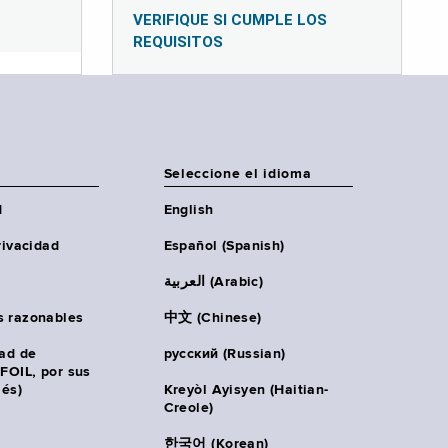
VERIFIQUE SI CUMPLE LOS
REQUISITOS
Seleccione el idioma
d
English
rivacidad
Español (Spanish)
العربية (Arabic)
s razonables
中文 (Chinese)
tad de
русский (Russian)
(FOIL, por sus
lés)
Kreyòl Ayisyen (Haitian-
Creole)
한국어 (Korean)