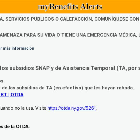
myBenefits Alerts
DA, SERVICIOS PÚBLICOS O CALEFACCIÓN, COMUNÍQUESE CO
AMENAZA PARA SU VIDA O TIENE UNA EMERGENCIA MÉDICA, 
ner más información
os subsidios SNAP y de Asistencia Temporal (TA, por su
os.
o de los subsidios de TA (en efectivo) que les hayan robado.
EBT | OTDA
.
uando no la usa. Visite
https://otda.ny.gov/5261
.
os de la OTDA.