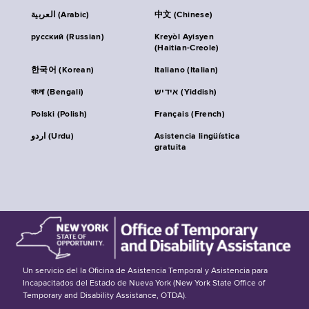
العربية (Arabic)
中文 (Chinese)
русский (Russian)
Kreyòl Ayisyen
(Haitian-Creole)
한국어 (Korean)
Italiano (Italian)
বাংলা (Bengali)
אידיש (Yiddish)
Polski (Polish)
Français (French)
اردو (Urdu)
Asistencia lingüística
gratuita
Un servicio del la Oficina de Asistencia Temporal y Asistencia para
Incapacitados del Estado de Nueva York (New York State Office of
Temporary and Disability Assistance, OTDA).