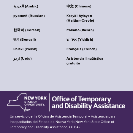
العربية (Arabic)
中文 (Chinese)
русский (Russian)
Kreyòl Ayisyen
(Haitian-Creole)
한국어 (Korean)
Italiano (Italian)
বাংলা (Bengali)
אידיש (Yiddish)
Polski (Polish)
Français (French)
اردو (Urdu)
Asistencia lingüística
gratuita
Un servicio del la Oficina de Asistencia Temporal y Asistencia para
Incapacitados del Estado de Nueva York (New York State Office of
Temporary and Disability Assistance, OTDA).