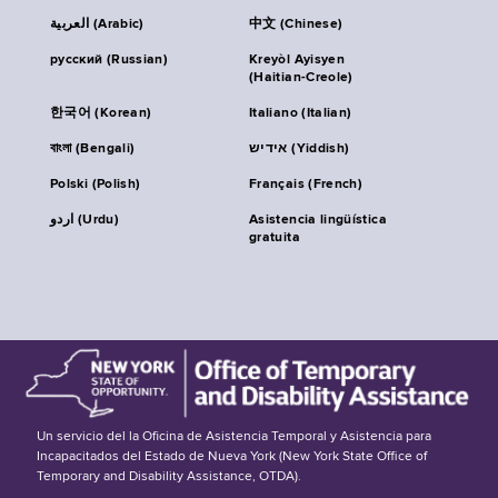
العربية (Arabic)
中文 (Chinese)
русский (Russian)
Kreyòl Ayisyen
(Haitian-Creole)
한국어 (Korean)
Italiano (Italian)
বাংলা (Bengali)
אידיש (Yiddish)
Polski (Polish)
Français (French)
اردو (Urdu)
Asistencia lingüística
gratuita
Un servicio del la Oficina de Asistencia Temporal y Asistencia para
Incapacitados del Estado de Nueva York (New York State Office of
Temporary and Disability Assistance, OTDA).