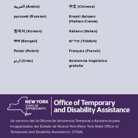
العربية (Arabic)
中文 (Chinese)
русский (Russian)
Kreyòl Ayisyen
(Haitian-Creole)
한국어 (Korean)
Italiano (Italian)
বাংলা (Bengali)
אידיש (Yiddish)
Polski (Polish)
Français (French)
اردو (Urdu)
Asistencia lingüística
gratuita
Un servicio del la Oficina de Asistencia Temporal y Asistencia para
Incapacitados del Estado de Nueva York (New York State Office of
Temporary and Disability Assistance, OTDA).