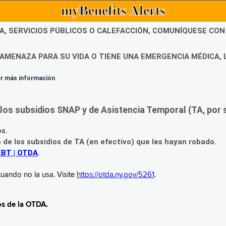
myBenefits Alerts
DA, SERVICIOS PÚBLICOS O CALEFACCIÓN, COMUNÍQUESE CO
AMENAZA PARA SU VIDA O TIENE UNA EMERGENCIA MÉDICA, 
ner más información
os subsidios SNAP y de Asistencia Temporal (TA, por su
os.
o de los subsidios de TA (en efectivo) que les hayan robado.
EBT | OTDA
.
uando no la usa. Visite
https://otda.ny.gov/5261
.
os de la OTDA.