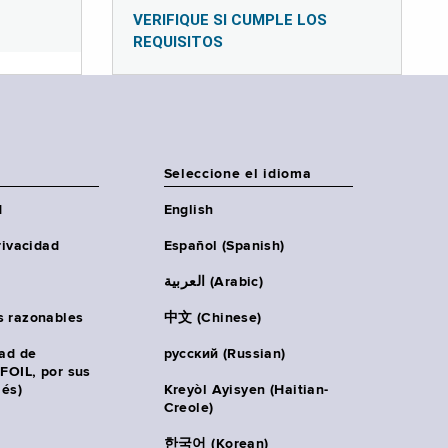
VERIFIQUE SI CUMPLE LOS
REQUISITOS
Seleccione el idioma
d
English
rivacidad
Español (Spanish)
العربية (Arabic)
s razonables
中文 (Chinese)
tad de
русский (Russian)
(FOIL, por sus
lés)
Kreyòl Ayisyen (Haitian-
Creole)
한국어 (Korean)