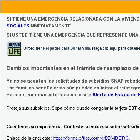
SI TIENE UNA EMERGENCIA RELACIONADA CON LA VIVIEN
SOCIALES
INMEDIATAMENTE.
SI USTED TIENE UNA EMERGENCIA QUE REPRESENTE UNA 
Usted tiene el poder para Donar Vida. Haga clic aquí para obte
Cambios importantes en el trámite de reemplazo de l
Ya no se aceptan las solicitudes de subsidios SNAP robad
Las familias beneficiarias aún pueden solicitar el reintegr
Para obtener más información, visite
Alerta de Estafa de 
Proteja sus subsidios. Sepa cómo puede congelar la tarjeta EBT c
Cuéntenos su experiencia. Conteste la encuesta sobre subsidi
Enlace de la encuesta:
https://forms.office.com/g/iXXyiDETtG
.