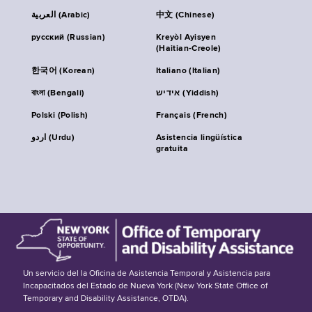
العربية (Arabic)
中文 (Chinese)
русский (Russian)
Kreyòl Ayisyen
(Haitian-Creole)
한국어 (Korean)
Italiano (Italian)
বাংলা (Bengali)
אידיש (Yiddish)
Polski (Polish)
Français (French)
اردو (Urdu)
Asistencia lingüística
gratuita
Un servicio del la Oficina de Asistencia Temporal y Asistencia para
Incapacitados del Estado de Nueva York (New York State Office of
Temporary and Disability Assistance, OTDA).