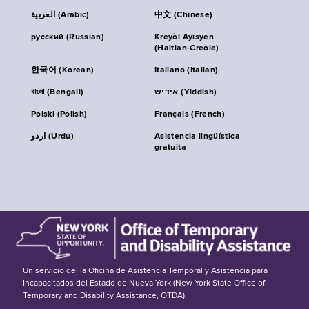
العربية (Arabic)
中文 (Chinese)
русский (Russian)
Kreyòl Ayisyen
(Haitian-Creole)
한국어 (Korean)
Italiano (Italian)
বাংলা (Bengali)
אידיש (Yiddish)
Polski (Polish)
Français (French)
اردو (Urdu)
Asistencia lingüística
gratuita
Un servicio del la Oficina de Asistencia Temporal y Asistencia para
Incapacitados del Estado de Nueva York (New York State Office of
Temporary and Disability Assistance, OTDA).