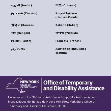
العربية (Arabic)
中文 (Chinese)
русский (Russian)
Kreyòl Ayisyen
(Haitian-Creole)
한국어 (Korean)
Italiano (Italian)
বাংলা (Bengali)
אידיש (Yiddish)
Polski (Polish)
Français (French)
اردو (Urdu)
Asistencia lingüística
gratuita
Un servicio del la Oficina de Asistencia Temporal y Asistencia para
Incapacitados del Estado de Nueva York (New York State Office of
Temporary and Disability Assistance, OTDA).