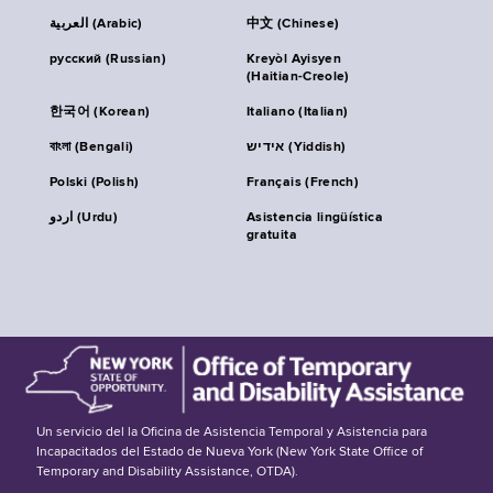
العربية (Arabic)
中文 (Chinese)
русский (Russian)
Kreyòl Ayisyen
(Haitian-Creole)
한국어 (Korean)
Italiano (Italian)
বাংলা (Bengali)
אידיש (Yiddish)
Polski (Polish)
Français (French)
اردو (Urdu)
Asistencia lingüística
gratuita
Un servicio del la Oficina de Asistencia Temporal y Asistencia para
Incapacitados del Estado de Nueva York (New York State Office of
Temporary and Disability Assistance, OTDA).