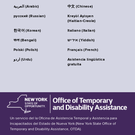
العربية (Arabic)
中文 (Chinese)
русский (Russian)
Kreyòl Ayisyen
(Haitian-Creole)
한국어 (Korean)
Italiano (Italian)
বাংলা (Bengali)
אידיש (Yiddish)
Polski (Polish)
Français (French)
اردو (Urdu)
Asistencia lingüística
gratuita
Un servicio del la Oficina de Asistencia Temporal y Asistencia para
Incapacitados del Estado de Nueva York (New York State Office of
Temporary and Disability Assistance, OTDA).