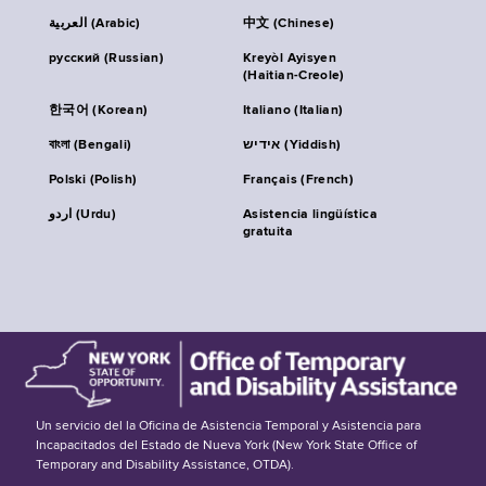
العربية (Arabic)
中文 (Chinese)
русский (Russian)
Kreyòl Ayisyen
(Haitian-Creole)
한국어 (Korean)
Italiano (Italian)
বাংলা (Bengali)
אידיש (Yiddish)
Polski (Polish)
Français (French)
اردو (Urdu)
Asistencia lingüística
gratuita
Un servicio del la Oficina de Asistencia Temporal y Asistencia para
Incapacitados del Estado de Nueva York (New York State Office of
Temporary and Disability Assistance, OTDA).