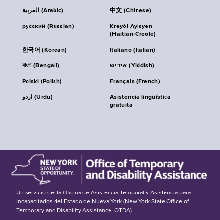
العربية (Arabic)
中文 (Chinese)
русский (Russian)
Kreyòl Ayisyen
(Haitian-Creole)
한국어 (Korean)
Italiano (Italian)
বাংলা (Bengali)
אידיש (Yiddish)
Polski (Polish)
Français (French)
اردو (Urdu)
Asistencia lingüística
gratuita
Un servicio del la Oficina de Asistencia Temporal y Asistencia para
Incapacitados del Estado de Nueva York (New York State Office of
Temporary and Disability Assistance, OTDA).