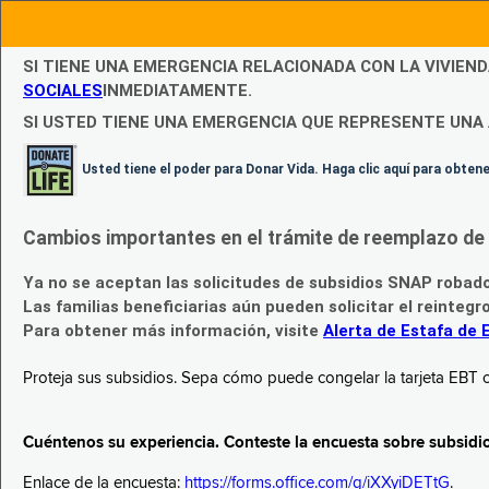
SI TIENE UNA EMERGENCIA RELACIONADA CON LA VIVIEN
SOCIALES
INMEDIATAMENTE.
SI USTED TIENE UNA EMERGENCIA QUE REPRESENTE UNA 
Usted tiene el poder para Donar Vida. Haga clic aquí para obte
Cambios importantes en el trámite de reemplazo de l
Ya no se aceptan las solicitudes de subsidios SNAP robad
Las familias beneficiarias aún pueden solicitar el reintegr
Para obtener más información, visite
Alerta de Estafa de 
Proteja sus subsidios. Sepa cómo puede congelar la tarjeta EBT c
Cuéntenos su experiencia. Conteste la encuesta sobre subsidi
Enlace de la encuesta:
https://forms.office.com/g/iXXyiDETtG
.