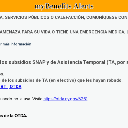
myBenefits Alerts
DA, SERVICIOS PÚBLICOS O CALEFACCIÓN, COMUNÍQUESE CO
AMENAZA PARA SU VIDA O TIENE UNA EMERGENCIA MÉDICA, 
ner más información
os subsidios SNAP y de Asistencia Temporal (TA, por su
os.
o de los subsidios de TA (en efectivo) que les hayan robado.
EBT | OTDA
.
uando no la usa. Visite
https://otda.ny.gov/5261
.
os de la OTDA.