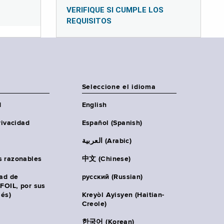
VERIFIQUE SI CUMPLE LOS
REQUISITOS
Seleccione el idioma
d
English
rivacidad
Español (Spanish)
العربية (Arabic)
s razonables
中文 (Chinese)
tad de
русский (Russian)
(FOIL, por sus
lés)
Kreyòl Ayisyen (Haitian-
Creole)
한국어 (Korean)