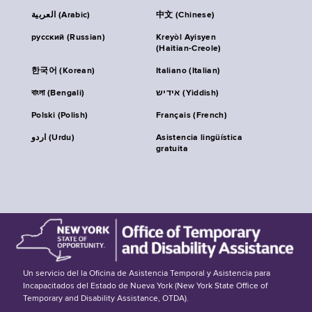
العربية (Arabic)
中文 (Chinese)
русский (Russian)
Kreyòl Ayisyen
(Haitian-Creole)
한국어 (Korean)
Italiano (Italian)
বাংলা (Bengali)
אידיש (Yiddish)
Polski (Polish)
Français (French)
اردو (Urdu)
Asistencia lingüística
gratuita
Un servicio del la Oficina de Asistencia Temporal y Asistencia para
Incapacitados del Estado de Nueva York (New York State Office of
Temporary and Disability Assistance, OTDA).