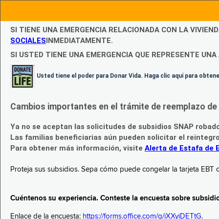
SI TIENE UNA EMERGENCIA RELACIONADA CON LA VIVIEN
SOCIALES
INMEDIATAMENTE.
SI USTED TIENE UNA EMERGENCIA QUE REPRESENTE UNA 
Usted tiene el poder para Donar Vida. Haga clic aquí para obte
Cambios importantes en el trámite de reemplazo de l
Ya no se aceptan las solicitudes de subsidios SNAP robad
Las familias beneficiarias aún pueden solicitar el reintegr
Para obtener más información, visite
Alerta de Estafa de 
Proteja sus subsidios. Sepa cómo puede congelar la tarjeta EBT c
Cuéntenos su experiencia. Conteste la encuesta sobre subsidi
Enlace de la encuesta:
https://forms.office.com/g/iXXyiDETtG
.