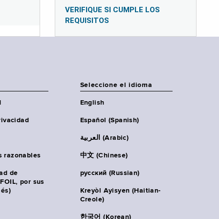
VERIFIQUE SI CUMPLE LOS
REQUISITOS
Seleccione el idioma
d
English
rivacidad
Español (Spanish)
العربية (Arabic)
s razonables
中文 (Chinese)
tad de
русский (Russian)
(FOIL, por sus
lés)
Kreyòl Ayisyen (Haitian-
Creole)
한국어 (Korean)