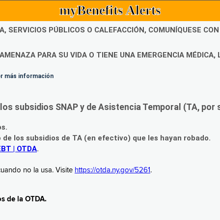
myBenefits Alerts
DA, SERVICIOS PÚBLICOS O CALEFACCIÓN, COMUNÍQUESE CO
AMENAZA PARA SU VIDA O TIENE UNA EMERGENCIA MÉDICA, 
ner más información
os subsidios SNAP y de Asistencia Temporal (TA, por su
os.
o de los subsidios de TA (en efectivo) que les hayan robado.
EBT | OTDA
.
uando no la usa. Visite
https://otda.ny.gov/5261
.
os de la OTDA.