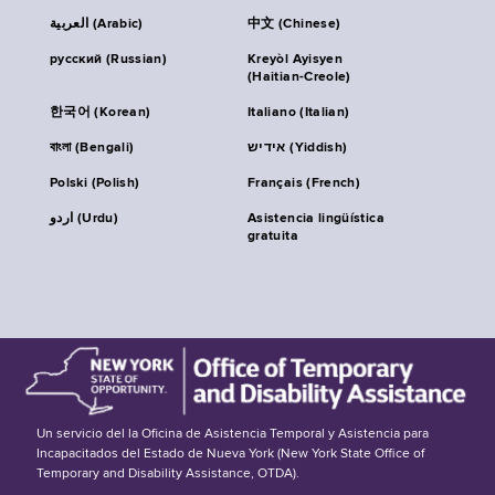
العربية (Arabic)
中文 (Chinese)
русский (Russian)
Kreyòl Ayisyen
(Haitian-Creole)
한국어 (Korean)
Italiano (Italian)
বাংলা (Bengali)
אידיש (Yiddish)
Polski (Polish)
Français (French)
اردو (Urdu)
Asistencia lingüística
gratuita
Un servicio del la Oficina de Asistencia Temporal y Asistencia para
Incapacitados del Estado de Nueva York (New York State Office of
Temporary and Disability Assistance, OTDA).