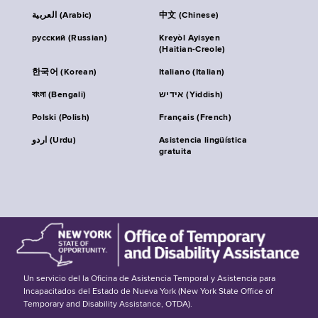
العربية (Arabic)
中文 (Chinese)
русский (Russian)
Kreyòl Ayisyen
(Haitian-Creole)
한국어 (Korean)
Italiano (Italian)
বাংলা (Bengali)
אידיש (Yiddish)
Polski (Polish)
Français (French)
اردو (Urdu)
Asistencia lingüística
gratuita
Un servicio del la Oficina de Asistencia Temporal y Asistencia para
Incapacitados del Estado de Nueva York (New York State Office of
Temporary and Disability Assistance, OTDA).