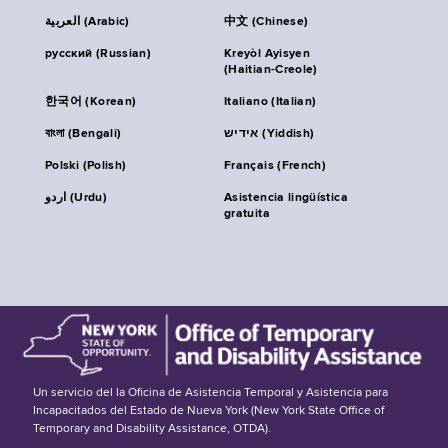
العربية (Arabic)
中文 (Chinese)
русский (Russian)
Kreyòl Ayisyen
(Haitian-Creole)
한국어 (Korean)
Italiano (Italian)
বাংলা (Bengali)
אידיש (Yiddish)
Polski (Polish)
Français (French)
اردو (Urdu)
Asistencia lingüística
gratuita
Un servicio del la Oficina de Asistencia Temporal y Asistencia para
Incapacitados del Estado de Nueva York (New York State Office of
Temporary and Disability Assistance, OTDA).