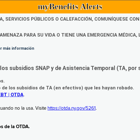
myBenefits Alerts
DA, SERVICIOS PÚBLICOS O CALEFACCIÓN, COMUNÍQUESE CO
AMENAZA PARA SU VIDA O TIENE UNA EMERGENCIA MÉDICA, 
ner más información
os subsidios SNAP y de Asistencia Temporal (TA, por su
os.
o de los subsidios de TA (en efectivo) que les hayan robado.
EBT | OTDA
.
uando no la usa. Visite
https://otda.ny.gov/5261
.
os de la OTDA.