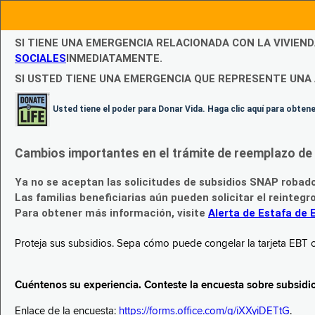
SI TIENE UNA EMERGENCIA RELACIONADA CON LA VIVIEN
SOCIALES
INMEDIATAMENTE.
SI USTED TIENE UNA EMERGENCIA QUE REPRESENTE UNA 
Usted tiene el poder para Donar Vida. Haga clic aquí para obte
Cambios importantes en el trámite de reemplazo de l
Ya no se aceptan las solicitudes de subsidios SNAP robad
Las familias beneficiarias aún pueden solicitar el reintegr
Para obtener más información, visite
Alerta de Estafa de 
Proteja sus subsidios. Sepa cómo puede congelar la tarjeta EBT c
Cuéntenos su experiencia. Conteste la encuesta sobre subsidi
Enlace de la encuesta:
https://forms.office.com/g/iXXyiDETtG
.