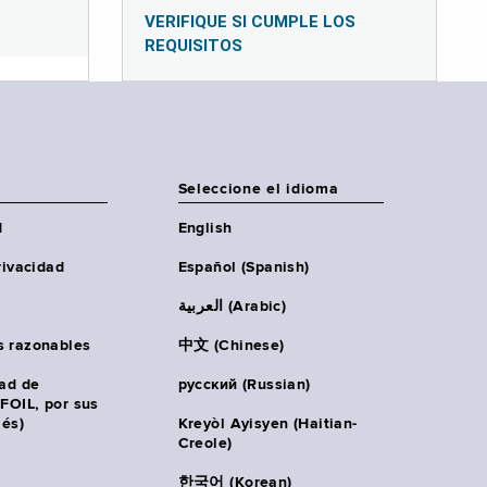
VERIFIQUE SI CUMPLE LOS
REQUISITOS
Seleccione el idioma
d
English
rivacidad
Español (Spanish)
العربية (Arabic)
s razonables
中文 (Chinese)
tad de
русский (Russian)
(FOIL, por sus
lés)
Kreyòl Ayisyen (Haitian-
Creole)
한국어 (Korean)