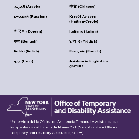
العربية (Arabic)
中文 (Chinese)
русский (Russian)
Kreyòl Ayisyen
(Haitian-Creole)
한국어 (Korean)
Italiano (Italian)
বাংলা (Bengali)
אידיש (Yiddish)
Polski (Polish)
Français (French)
اردو (Urdu)
Asistencia lingüística
gratuita
Un servicio del la Oficina de Asistencia Temporal y Asistencia para
Incapacitados del Estado de Nueva York (New York State Office of
Temporary and Disability Assistance, OTDA).