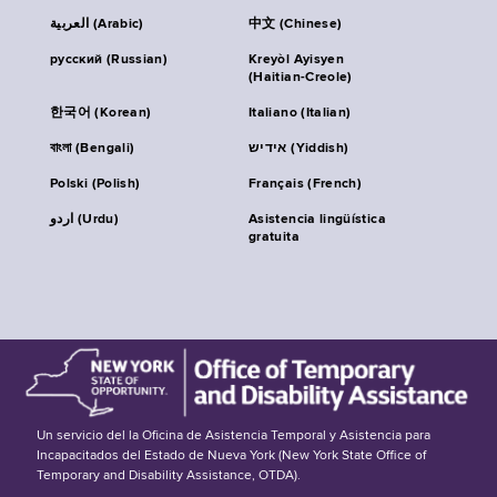
العربية (Arabic)
中文 (Chinese)
русский (Russian)
Kreyòl Ayisyen
(Haitian-Creole)
한국어 (Korean)
Italiano (Italian)
বাংলা (Bengali)
אידיש (Yiddish)
Polski (Polish)
Français (French)
اردو (Urdu)
Asistencia lingüística
gratuita
Un servicio del la Oficina de Asistencia Temporal y Asistencia para
Incapacitados del Estado de Nueva York (New York State Office of
Temporary and Disability Assistance, OTDA).