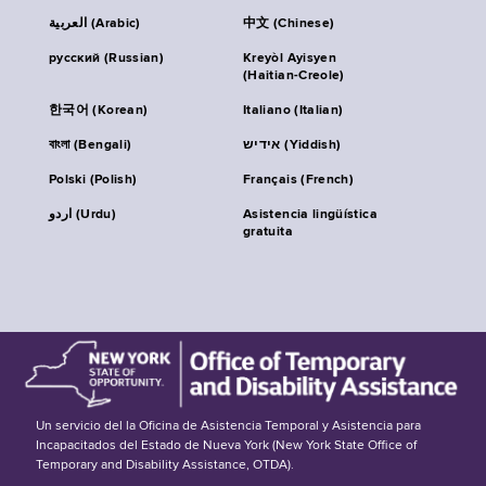
العربية (Arabic)
中文 (Chinese)
русский (Russian)
Kreyòl Ayisyen
(Haitian-Creole)
한국어 (Korean)
Italiano (Italian)
বাংলা (Bengali)
אידיש (Yiddish)
Polski (Polish)
Français (French)
اردو (Urdu)
Asistencia lingüística
gratuita
Un servicio del la Oficina de Asistencia Temporal y Asistencia para
Incapacitados del Estado de Nueva York (New York State Office of
Temporary and Disability Assistance, OTDA).