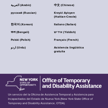
العربية (Arabic)
中文 (Chinese)
русский (Russian)
Kreyòl Ayisyen
(Haitian-Creole)
한국어 (Korean)
Italiano (Italian)
বাংলা (Bengali)
אידיש (Yiddish)
Polski (Polish)
Français (French)
اردو (Urdu)
Asistencia lingüística
gratuita
Un servicio del la Oficina de Asistencia Temporal y Asistencia para
Incapacitados del Estado de Nueva York (New York State Office of
Temporary and Disability Assistance, OTDA).