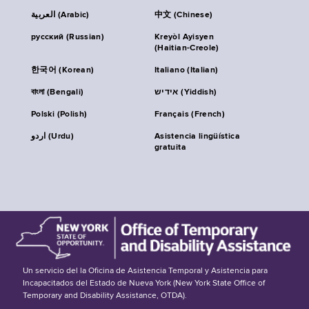
العربية (Arabic)
中文 (Chinese)
русский (Russian)
Kreyòl Ayisyen
(Haitian-Creole)
한국어 (Korean)
Italiano (Italian)
বাংলা (Bengali)
אידיש (Yiddish)
Polski (Polish)
Français (French)
اردو (Urdu)
Asistencia lingüística
gratuita
Un servicio del la Oficina de Asistencia Temporal y Asistencia para
Incapacitados del Estado de Nueva York (New York State Office of
Temporary and Disability Assistance, OTDA).