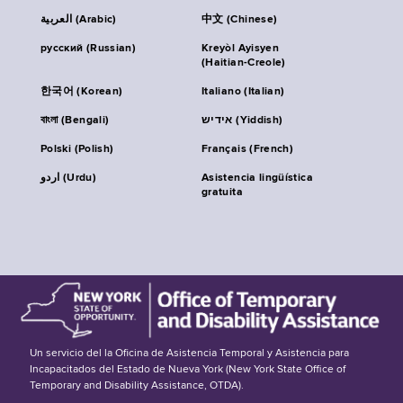
العربية (Arabic)
中文 (Chinese)
русский (Russian)
Kreyòl Ayisyen
(Haitian-Creole)
한국어 (Korean)
Italiano (Italian)
বাংলা (Bengali)
אידיש (Yiddish)
Polski (Polish)
Français (French)
اردو (Urdu)
Asistencia lingüística
gratuita
Un servicio del la Oficina de Asistencia Temporal y Asistencia para
Incapacitados del Estado de Nueva York (New York State Office of
Temporary and Disability Assistance, OTDA).