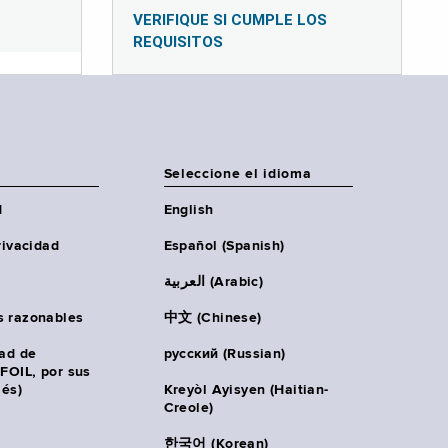
VERIFIQUE SI CUMPLE LOS
REQUISITOS
Seleccione el idioma
d
English
rivacidad
Español (Spanish)
العربية (Arabic)
s razonables
中文 (Chinese)
tad de
русский (Russian)
(FOIL, por sus
lés)
Kreyòl Ayisyen (Haitian-
Creole)
한국어 (Korean)