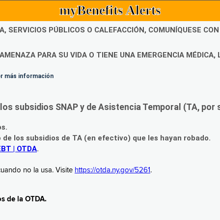
myBenefits Alerts
DA, SERVICIOS PÚBLICOS O CALEFACCIÓN, COMUNÍQUESE CO
AMENAZA PARA SU VIDA O TIENE UNA EMERGENCIA MÉDICA, 
ner más información
os subsidios SNAP y de Asistencia Temporal (TA, por su
os.
o de los subsidios de TA (en efectivo) que les hayan robado.
EBT | OTDA
.
uando no la usa. Visite
https://otda.ny.gov/5261
.
os de la OTDA.