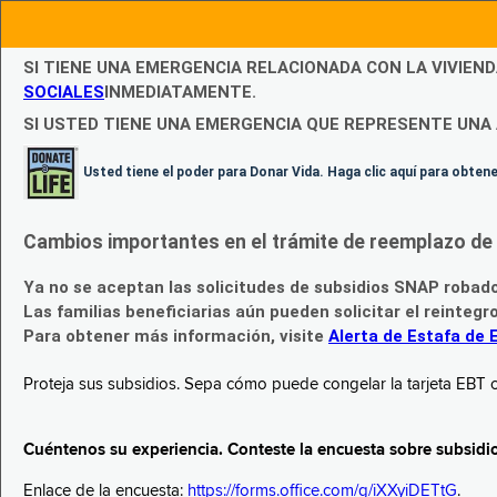
SI TIENE UNA EMERGENCIA RELACIONADA CON LA VIVIEN
SOCIALES
INMEDIATAMENTE.
SI USTED TIENE UNA EMERGENCIA QUE REPRESENTE UNA 
Usted tiene el poder para Donar Vida. Haga clic aquí para obte
Cambios importantes en el trámite de reemplazo de l
Ya no se aceptan las solicitudes de subsidios SNAP robad
Las familias beneficiarias aún pueden solicitar el reintegr
Para obtener más información, visite
Alerta de Estafa de 
Proteja sus subsidios. Sepa cómo puede congelar la tarjeta EBT c
Cuéntenos su experiencia. Conteste la encuesta sobre subsidi
Enlace de la encuesta:
https://forms.office.com/g/iXXyiDETtG
.