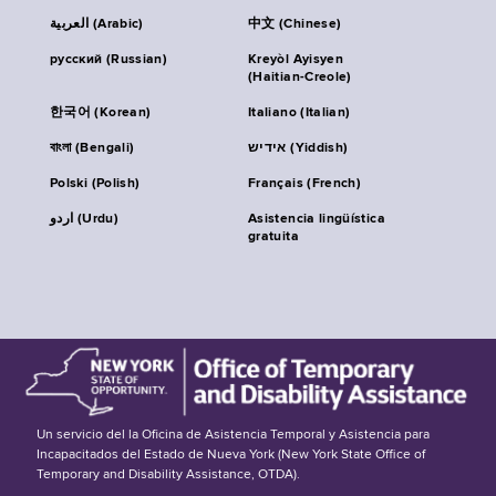
العربية (Arabic)
中文 (Chinese)
русский (Russian)
Kreyòl Ayisyen
(Haitian-Creole)
한국어 (Korean)
Italiano (Italian)
বাংলা (Bengali)
אידיש (Yiddish)
Polski (Polish)
Français (French)
اردو (Urdu)
Asistencia lingüística
gratuita
Un servicio del la Oficina de Asistencia Temporal y Asistencia para
Incapacitados del Estado de Nueva York (New York State Office of
Temporary and Disability Assistance, OTDA).