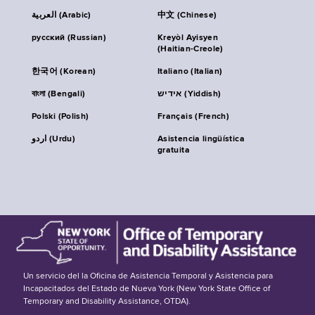
العربية (Arabic)
中文 (Chinese)
русский (Russian)
Kreyòl Ayisyen
(Haitian-Creole)
한국어 (Korean)
Italiano (Italian)
বাংলা (Bengali)
אידיש (Yiddish)
Polski (Polish)
Français (French)
اردو (Urdu)
Asistencia lingüística
gratuita
Un servicio del la Oficina de Asistencia Temporal y Asistencia para
Incapacitados del Estado de Nueva York (New York State Office of
Temporary and Disability Assistance, OTDA).