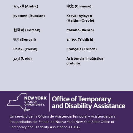
العربية (Arabic)
中文 (Chinese)
русский (Russian)
Kreyòl Ayisyen
(Haitian-Creole)
한국어 (Korean)
Italiano (Italian)
বাংলা (Bengali)
אידיש (Yiddish)
Polski (Polish)
Français (French)
اردو (Urdu)
Asistencia lingüística
gratuita
Un servicio del la Oficina de Asistencia Temporal y Asistencia para
Incapacitados del Estado de Nueva York (New York State Office of
Temporary and Disability Assistance, OTDA).