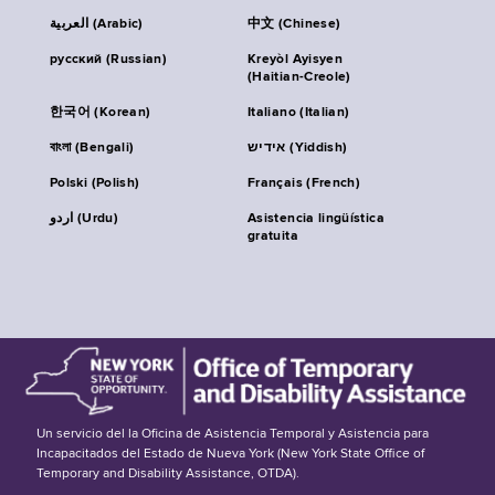
العربية (Arabic)
中文 (Chinese)
русский (Russian)
Kreyòl Ayisyen
(Haitian-Creole)
한국어 (Korean)
Italiano (Italian)
বাংলা (Bengali)
אידיש (Yiddish)
Polski (Polish)
Français (French)
اردو (Urdu)
Asistencia lingüística
gratuita
Un servicio del la Oficina de Asistencia Temporal y Asistencia para
Incapacitados del Estado de Nueva York (New York State Office of
Temporary and Disability Assistance, OTDA).