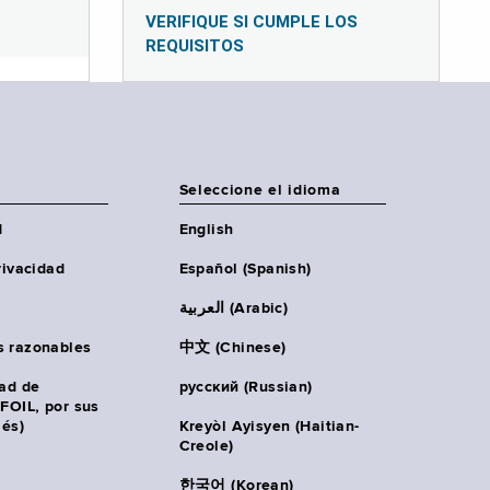
VERIFIQUE SI CUMPLE LOS
REQUISITOS
Seleccione el idioma
d
English
rivacidad
Español (Spanish)
العربية (Arabic)
s razonables
中文 (Chinese)
tad de
русский (Russian)
(FOIL, por sus
lés)
Kreyòl Ayisyen (Haitian-
Creole)
한국어 (Korean)