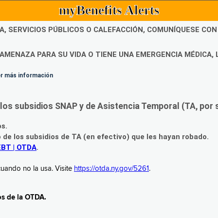
myBenefits Alerts
DA, SERVICIOS PÚBLICOS O CALEFACCIÓN, COMUNÍQUESE CO
AMENAZA PARA SU VIDA O TIENE UNA EMERGENCIA MÉDICA, 
ner más información
os subsidios SNAP y de Asistencia Temporal (TA, por su
os.
o de los subsidios de TA (en efectivo) que les hayan robado.
EBT | OTDA
.
uando no la usa. Visite
https://otda.ny.gov/5261
.
os de la OTDA.