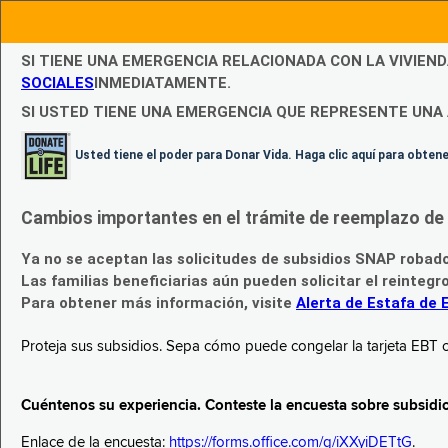
SI TIENE UNA EMERGENCIA RELACIONADA CON LA VIVIEN
SOCIALES
INMEDIATAMENTE.
SI USTED TIENE UNA EMERGENCIA QUE REPRESENTE UNA 
Usted tiene el poder para Donar Vida. Haga clic aquí para obte
Cambios importantes en el trámite de reemplazo de l
Ya no se aceptan las solicitudes de subsidios SNAP robad
Las familias beneficiarias aún pueden solicitar el reintegr
Para obtener más información, visite
Alerta de Estafa de 
Proteja sus subsidios. Sepa cómo puede congelar la tarjeta EBT c
Cuéntenos su experiencia. Conteste la encuesta sobre subsidi
Enlace de la encuesta:
https://forms.office.com/g/iXXyiDETtG
.