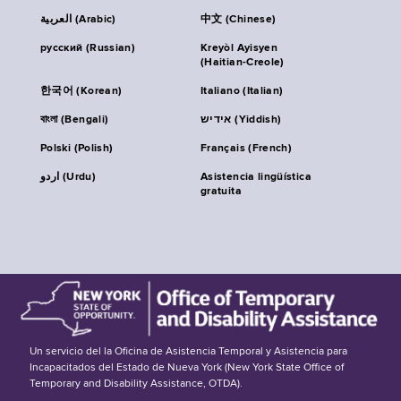
العربية (Arabic)
中文 (Chinese)
русский (Russian)
Kreyòl Ayisyen
(Haitian-Creole)
한국어 (Korean)
Italiano (Italian)
বাংলা (Bengali)
אידיש (Yiddish)
Polski (Polish)
Français (French)
اردو (Urdu)
Asistencia lingüística
gratuita
Un servicio del la Oficina de Asistencia Temporal y Asistencia para
Incapacitados del Estado de Nueva York (New York State Office of
Temporary and Disability Assistance, OTDA).