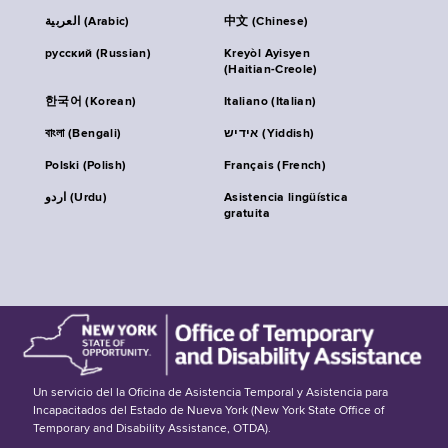
العربية (Arabic)
中文 (Chinese)
русский (Russian)
Kreyòl Ayisyen
(Haitian-Creole)
한국어 (Korean)
Italiano (Italian)
বাংলা (Bengali)
אידיש (Yiddish)
Polski (Polish)
Français (French)
اردو (Urdu)
Asistencia lingüística
gratuita
Un servicio del la Oficina de Asistencia Temporal y Asistencia para
Incapacitados del Estado de Nueva York (New York State Office of
Temporary and Disability Assistance, OTDA).