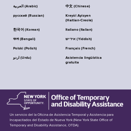
العربية (Arabic)
中文 (Chinese)
русский (Russian)
Kreyòl Ayisyen
(Haitian-Creole)
한국어 (Korean)
Italiano (Italian)
বাংলা (Bengali)
אידיש (Yiddish)
Polski (Polish)
Français (French)
اردو (Urdu)
Asistencia lingüística
gratuita
Un servicio del la Oficina de Asistencia Temporal y Asistencia para
Incapacitados del Estado de Nueva York (New York State Office of
Temporary and Disability Assistance, OTDA).