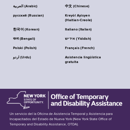
العربية (Arabic)
中文 (Chinese)
русский (Russian)
Kreyòl Ayisyen
(Haitian-Creole)
한국어 (Korean)
Italiano (Italian)
বাংলা (Bengali)
אידיש (Yiddish)
Polski (Polish)
Français (French)
اردو (Urdu)
Asistencia lingüística
gratuita
Un servicio del la Oficina de Asistencia Temporal y Asistencia para
Incapacitados del Estado de Nueva York (New York State Office of
Temporary and Disability Assistance, OTDA).