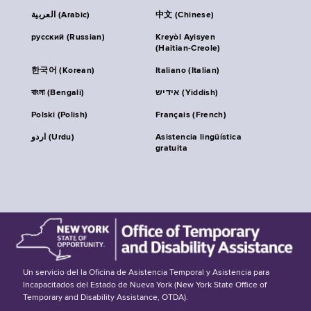
العربية (Arabic)
中文 (Chinese)
русский (Russian)
Kreyòl Ayisyen
(Haitian-Creole)
한국어 (Korean)
Italiano (Italian)
বাংলা (Bengali)
אידיש (Yiddish)
Polski (Polish)
Français (French)
اردو (Urdu)
Asistencia lingüística
gratuita
Un servicio del la Oficina de Asistencia Temporal y Asistencia para
Incapacitados del Estado de Nueva York (New York State Office of
Temporary and Disability Assistance, OTDA).