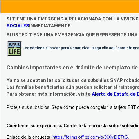
SI TIENE UNA EMERGENCIA RELACIONADA CON LA VIVIEN
SOCIALES
INMEDIATAMENTE.
SI USTED TIENE UNA EMERGENCIA QUE REPRESENTE UNA 
Usted tiene el poder para Donar Vida. Haga clic aquí para obte
Cambios importantes en el trámite de reemplazo de l
Ya no se aceptan las solicitudes de subsidios SNAP robad
Las familias beneficiarias aún pueden solicitar el reintegr
Para obtener más información, visite
Alerta de Estafa de 
Proteja sus subsidios. Sepa cómo puede congelar la tarjeta EBT c
Cuéntenos su experiencia. Conteste la encuesta sobre subsidi
Enlace de la encuesta:
https://forms.office.com/g/iXXyiDETtG
.