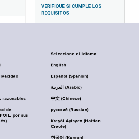
VERIFIQUE SI CUMPLE LOS
REQUISITOS
Seleccione el idioma
d
English
rivacidad
Español (Spanish)
العربية (Arabic)
s razonables
中文 (Chinese)
tad de
русский (Russian)
(FOIL, por sus
lés)
Kreyòl Ayisyen (Haitian-
Creole)
한국어 (Korean)