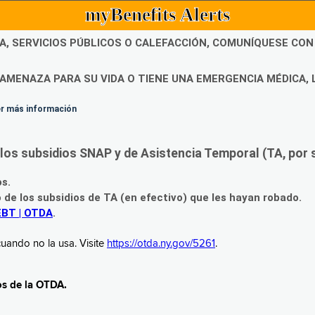
myBenefits Alerts
DA, SERVICIOS PÚBLICOS O CALEFACCIÓN, COMUNÍQUESE CO
AMENAZA PARA SU VIDA O TIENE UNA EMERGENCIA MÉDICA, 
ner más información
os subsidios SNAP y de Asistencia Temporal (TA, por su
os.
o de los subsidios de TA (en efectivo) que les hayan robado.
EBT | OTDA
.
uando no la usa. Visite
https://otda.ny.gov/5261
.
os de la OTDA.