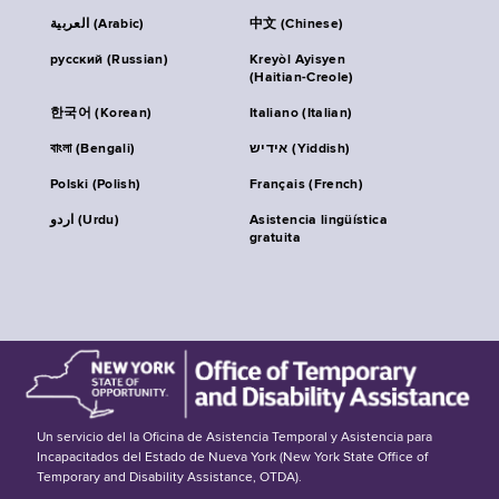
العربية (Arabic)
中文 (Chinese)
русский (Russian)
Kreyòl Ayisyen
(Haitian-Creole)
한국어 (Korean)
Italiano (Italian)
বাংলা (Bengali)
אידיש (Yiddish)
Polski (Polish)
Français (French)
اردو (Urdu)
Asistencia lingüística
gratuita
Un servicio del la Oficina de Asistencia Temporal y Asistencia para
Incapacitados del Estado de Nueva York (New York State Office of
Temporary and Disability Assistance, OTDA).