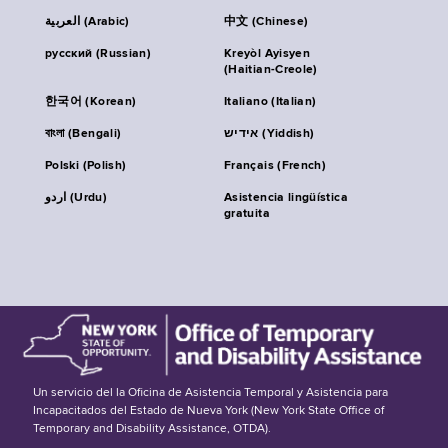
العربية (Arabic)
中文 (Chinese)
русский (Russian)
Kreyòl Ayisyen
(Haitian-Creole)
한국어 (Korean)
Italiano (Italian)
বাংলা (Bengali)
אידיש (Yiddish)
Polski (Polish)
Français (French)
اردو (Urdu)
Asistencia lingüística
gratuita
Un servicio del la Oficina de Asistencia Temporal y Asistencia para
Incapacitados del Estado de Nueva York (New York State Office of
Temporary and Disability Assistance, OTDA).