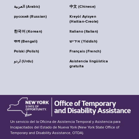
العربية (Arabic)
中文 (Chinese)
русский (Russian)
Kreyòl Ayisyen
(Haitian-Creole)
한국어 (Korean)
Italiano (Italian)
বাংলা (Bengali)
אידיש (Yiddish)
Polski (Polish)
Français (French)
اردو (Urdu)
Asistencia lingüística
gratuita
Un servicio del la Oficina de Asistencia Temporal y Asistencia para
Incapacitados del Estado de Nueva York (New York State Office of
Temporary and Disability Assistance, OTDA).