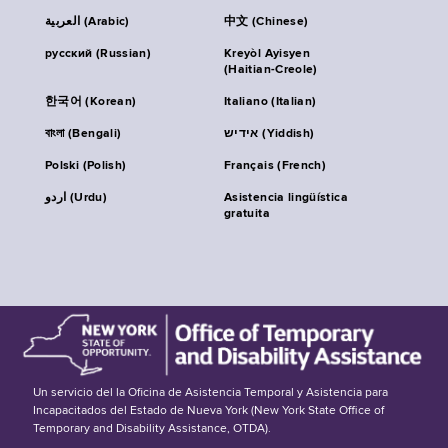
العربية (Arabic)
中文 (Chinese)
русский (Russian)
Kreyòl Ayisyen
(Haitian-Creole)
한국어 (Korean)
Italiano (Italian)
বাংলা (Bengali)
אידיש (Yiddish)
Polski (Polish)
Français (French)
اردو (Urdu)
Asistencia lingüística
gratuita
Un servicio del la Oficina de Asistencia Temporal y Asistencia para
Incapacitados del Estado de Nueva York (New York State Office of
Temporary and Disability Assistance, OTDA).