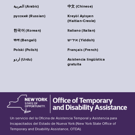
العربية (Arabic)
中文 (Chinese)
русский (Russian)
Kreyòl Ayisyen
(Haitian-Creole)
한국어 (Korean)
Italiano (Italian)
বাংলা (Bengali)
אידיש (Yiddish)
Polski (Polish)
Français (French)
اردو (Urdu)
Asistencia lingüística
gratuita
Un servicio del la Oficina de Asistencia Temporal y Asistencia para
Incapacitados del Estado de Nueva York (New York State Office of
Temporary and Disability Assistance, OTDA).