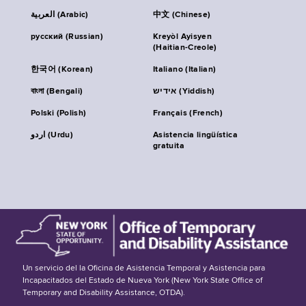
العربية (Arabic)
中文 (Chinese)
русский (Russian)
Kreyòl Ayisyen
(Haitian-Creole)
한국어 (Korean)
Italiano (Italian)
বাংলা (Bengali)
אידיש (Yiddish)
Polski (Polish)
Français (French)
اردو (Urdu)
Asistencia lingüística
gratuita
Un servicio del la Oficina de Asistencia Temporal y Asistencia para
Incapacitados del Estado de Nueva York (New York State Office of
Temporary and Disability Assistance, OTDA).